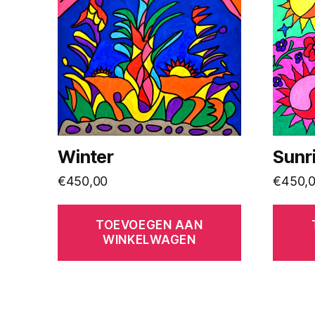
Winter
Sunr
€
450,00
€
450,
TOEVOEGEN AAN
WINKELWAGEN