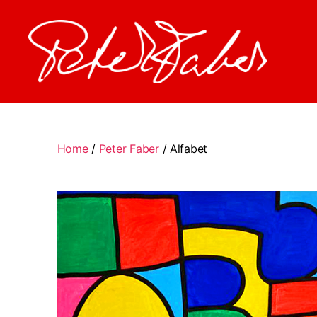
Peter
Faber
Home
/
Peter Faber
/ Alfabet