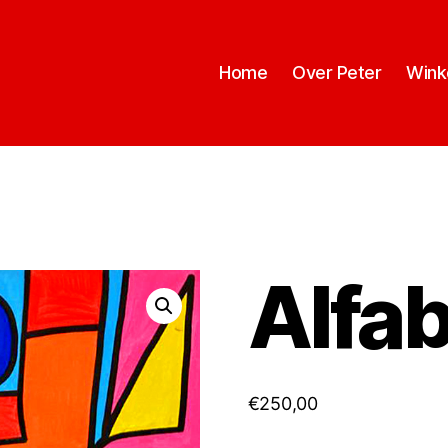
Home
Over Peter
Wink
Alfa
€
250,00