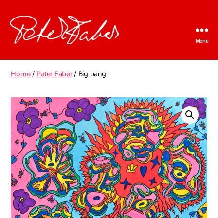
Menu
Peter
Faber
Home
/
Peter Faber
/ Big bang