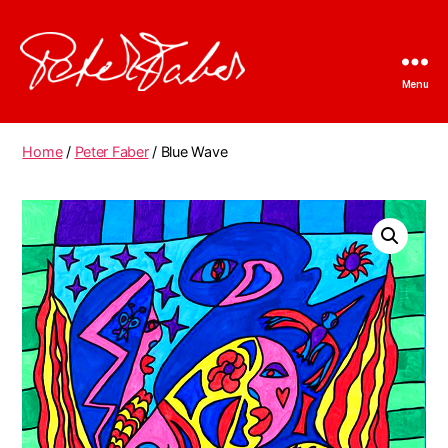
Menu
Peter
Faber
Home
/
Peter Faber
/ Blue Wave