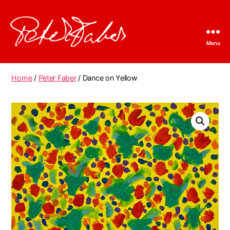
Menu
Peter
Faber
Home
/
Peter Faber
/ Dance on Yellow