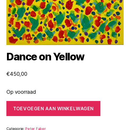
Dance on Yellow
€
450,00
Op voorraad
Dance
TOEVOEGEN AAN WINKELWAGEN
on
Yellow
aantal
Categorie:
Peter Faber