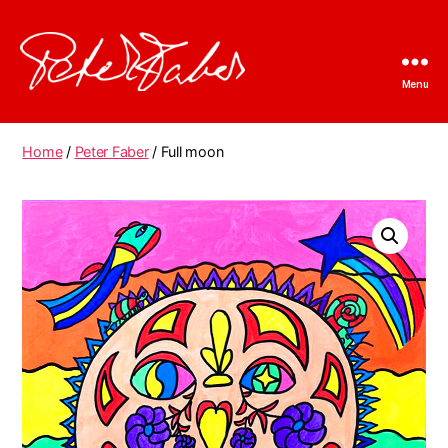
Menu
Peter
Faber
Home
/
Peter Faber
/ Full moon