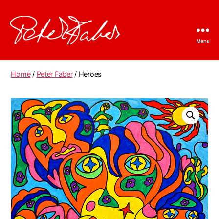
Menu
Peter
Faber
Home
/
Peter Faber
/ Heroes