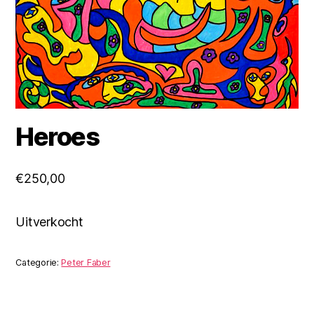
Heroes
€
250,00
Uitverkocht
Categorie:
Peter Faber