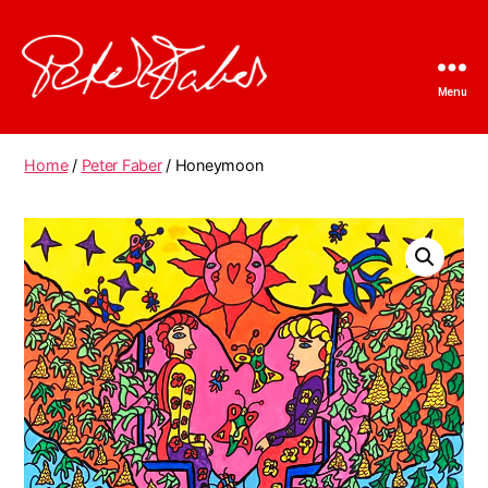
Menu
Peter
Faber
Home
/
Peter Faber
/ Honeymoon