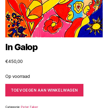
In Galop
€
450,00
Op voorraad
In
TOEVOEGEN AAN WINKELWAGEN
Galop
aantal
Categorie:
Peter Faber