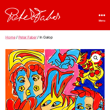
Menu
Peter
Faber
Home
/
Peter Faber
/ In Galop