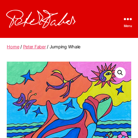
Menu
Peter
Faber
Home
/
Peter Faber
/ Jumping Whale