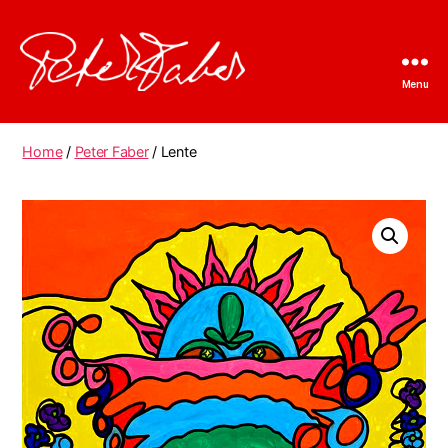
Menu
Peter
Faber
Home
/
Peter Faber
/ Lente