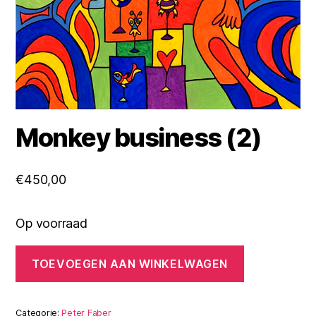
Monkey business (2)
€
450,00
Op voorraad
Monkey
TOEVOEGEN AAN WINKELWAGEN
business
(2)
aantal
Categorie:
Peter Faber