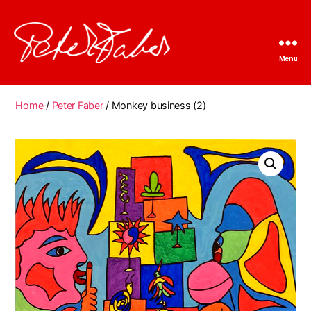
Menu
Peter
Faber
Home
/
Peter Faber
/ Monkey business (2)