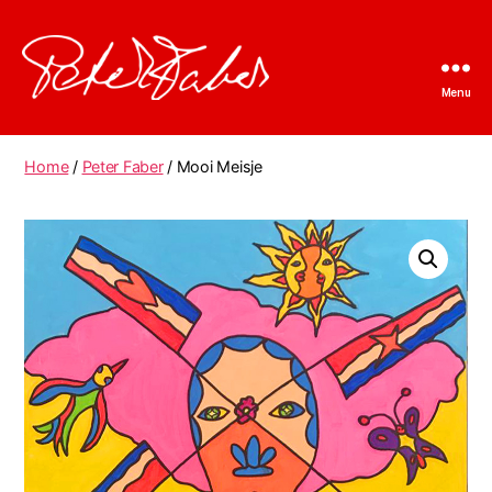
Menu
Peter
Faber
Home
/
Peter Faber
/ Mooi Meisje