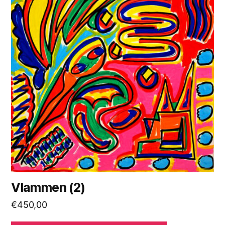
Vlammen (2)
€
450,00