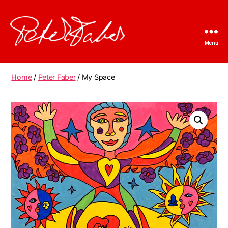
Menu
Peter
Faber
Home
/
Peter Faber
/ My Space