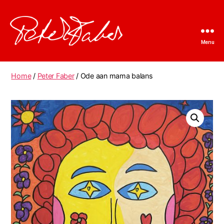
Menu
Peter
Faber
Home
/
Peter Faber
/ Ode aan mama balans