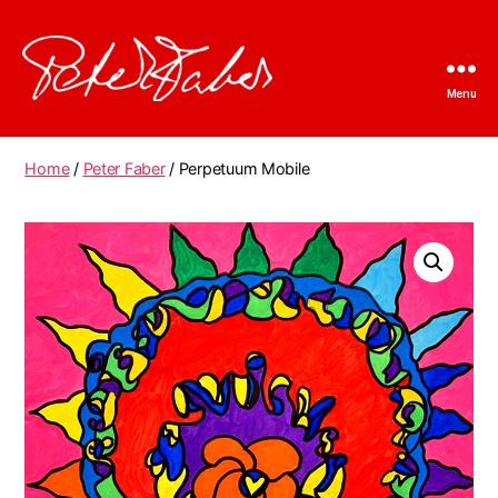
Menu
Peter
Faber
Home
/
Peter Faber
/ Perpetuum Mobile