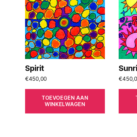
Spirit
Sunr
€
450,00
€
450,
TOEVOEGEN AAN
WINKELWAGEN