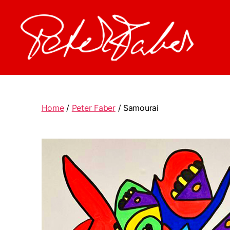
Peter
Faber
Home
/
Peter Faber
/ Samourai