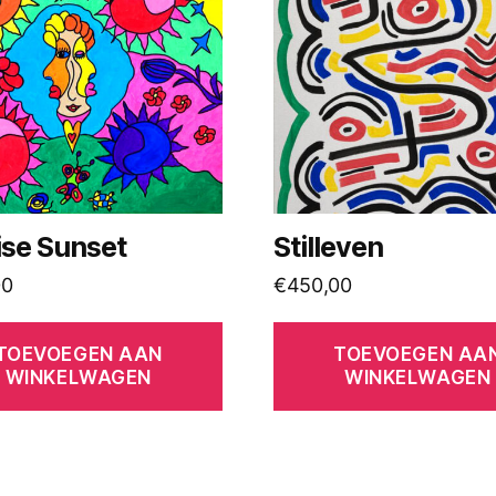
ise Sunset
Stilleven
00
€
450,00
TOEVOEGEN AAN
TOEVOEGEN AA
WINKELWAGEN
WINKELWAGEN