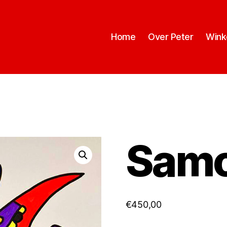
Home
Over Peter
Wink
Samo
€
450,00