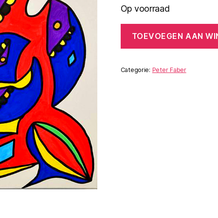
Op voorraad
Samourai
TOEVOEGEN AAN W
aantal
Categorie:
Peter Faber