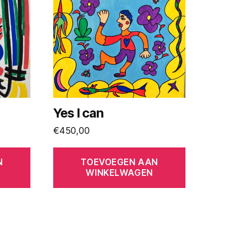
Yes I can
€
450,00
N
TOEVOEGEN AAN
WINKELWAGEN