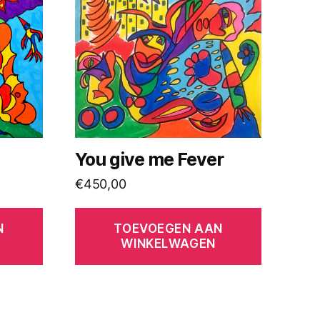
You give me Fever
€
450,00
N
TOEVOEGEN AAN
WINKELWAGEN