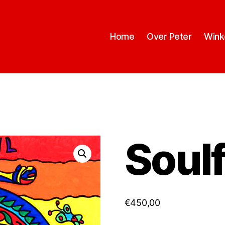
Home
Over Peter
Wink
Soulf
€
450,00