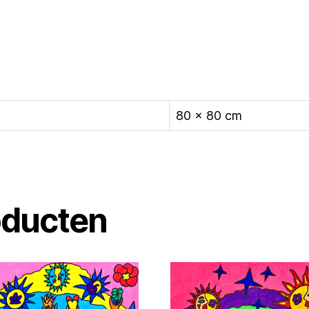
80 × 80 cm
oducten