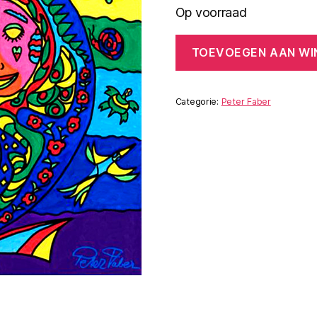
Op voorraad
Soulful
TOEVOEGEN AAN W
aantal
Categorie:
Peter Faber