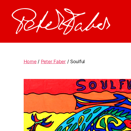
Peter
Faber
Home
/
Peter Faber
/ Soulful