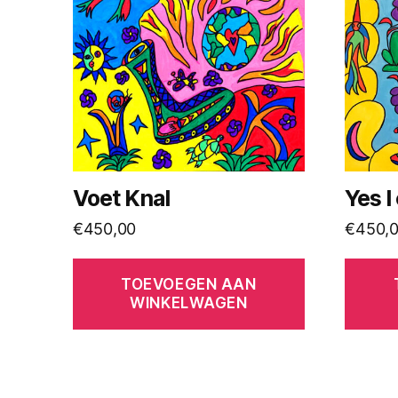
Voet Knal
Yes I
€
450,00
€
450,
TOEVOEGEN AAN
WINKELWAGEN