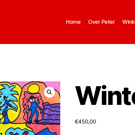
Home
Over Peter
Wink
Wint
€
450,00