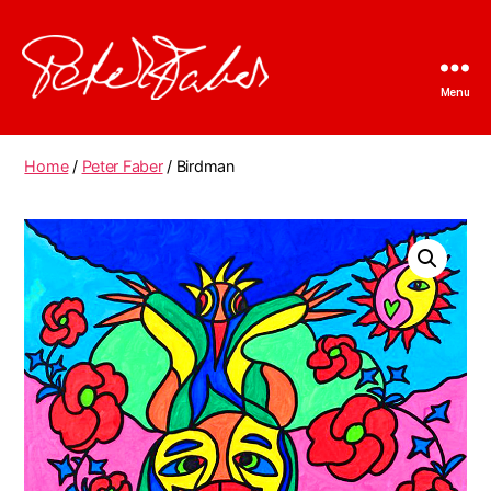
Menu
Peter
Faber
Home
/
Peter Faber
/ Birdman