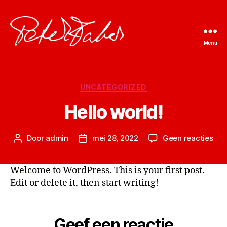
Menu
Peter
Faber
Categorieën
UNCATEGORIZED
Hello world!
op
Door
admin
mei 28, 2022
Geen reacties
Berichtauteur
Berichtdatum
Hel
wor
Welcome to WordPress. This is your first post.
Edit or delete it, then start writing!
Geef een reactie